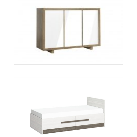
Blanco bieliźniarka 03
Więcej