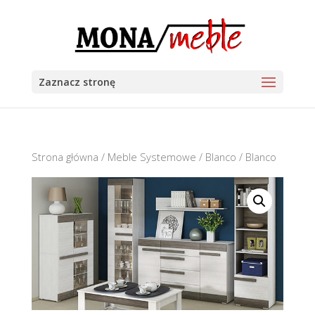
Zaznacz stronę
Strona główna
/
Meble Systemowe
/
Blanco
/ Blanco