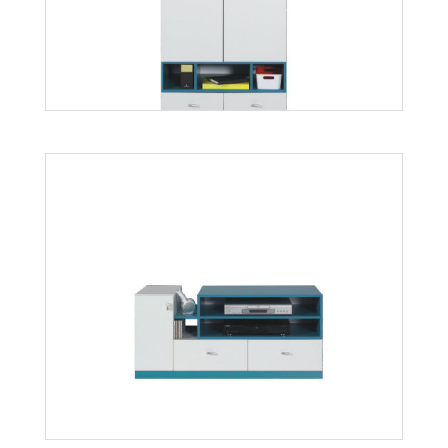
Mobi MO2
Więcej