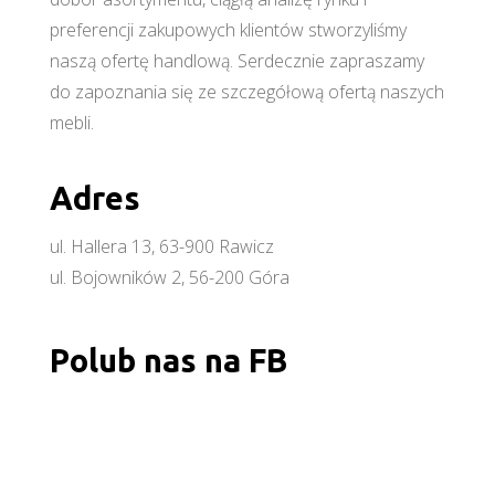
preferencji zakupowych klientów stworzyliśmy
naszą ofertę handlową. Serdecznie zapraszamy
do zapoznania się ze szczegółową ofertą naszych
mebli.
Adres
ul. Hallera 13, 63-900 Rawicz
ul. Bojowników 2, 56-200 Góra
Polub nas na FB