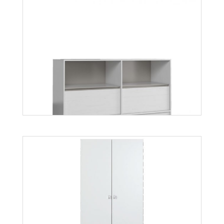
Mati K2S
Więcej