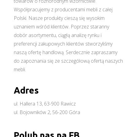
towarów o różnorodnym wzornictwie.
Współpracujemy z producentami mebli z całej
Polski. Nasze produkty cieszą się wysokim
uznaniem wśród klientów. Poprzez staranny
dobór asortymentu, ciągłą analizę rynku i
preferencji zakupowych klientów stworzyliśmy
naszą ofertę handlową. Serdecznie zapraszamy
do zapoznania się ze szczegółową ofertą naszych
mebli.
Adres
ul. Hallera 13, 63-900 Rawicz
ul. Bojowników 2, 56-200 Góra
Polub nas na FB