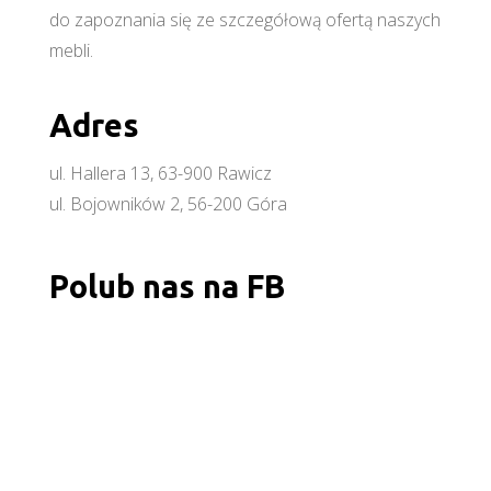
do zapoznania się ze szczegółową ofertą naszych
mebli.
Adres
ul. Hallera 13, 63-900 Rawicz
ul. Bojowników 2, 56-200 Góra
Polub nas na FB