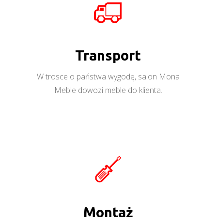
Transport
W trosce o państwa wygodę, salon Mona
Meble dowozi meble do klienta.
Montaż