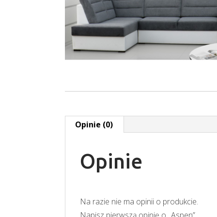
Opinie (0)
Opinie
Na razie nie ma opinii o produkcie.
Napisz pierwszą opinię o „Aspen”