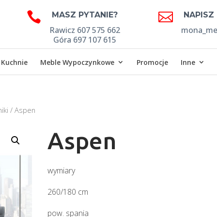


MASZ PYTANIE?
NAPISZ
Rawicz 607 575 662
mona_meb
Góra 697 107 615
Kuchnie
Meble Wypoczynkowe
Promocje
Inne
iki
/ Aspen
Aspen
wymiary
260/180 cm
pow. spania