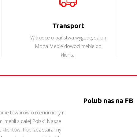
Transport
W trosce o państwa wygodę, salon
Mona Meble dowozi meble do
klienta.
Polub nas na FB
ą gamę towarów o różnorodnym
 mebli z całej Polski. Nasze
 klientów. Poprzez staranny