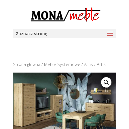
Zaznacz stronę
Strona główna
/
Meble Systemowe
/
Artis
/ Artis