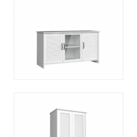
Orient W1D
Więcej