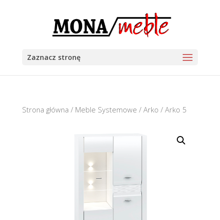
Zaznacz stronę
Strona główna
/
Meble Systemowe
/
Arko
/ Arko 5