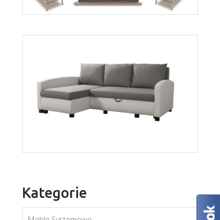
wer. Mario
Rafał
Więcej
Więcej
Kategorie
Meble Systemowe