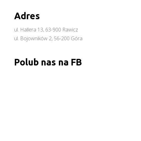
Adres
ul. Hallera 13, 63-900 Rawicz
ul. Bojowników 2, 56-200 Góra
Polub nas na FB