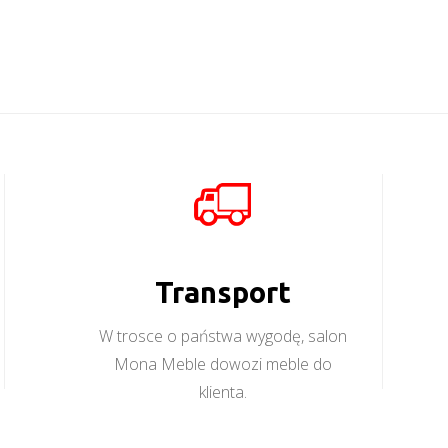
Transport
W trosce o państwa wygodę, salon
Mona Meble dowozi meble do
klienta.