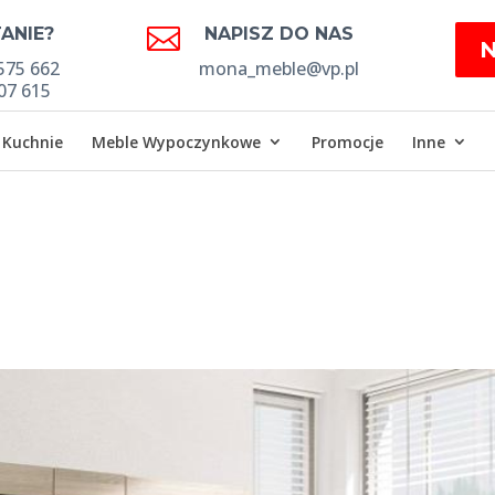

ANIE?
NAPISZ DO NAS
575 662
mona_meble@vp.pl
07 615
Kuchnie
Meble Wypoczynkowe
Promocje
Inne