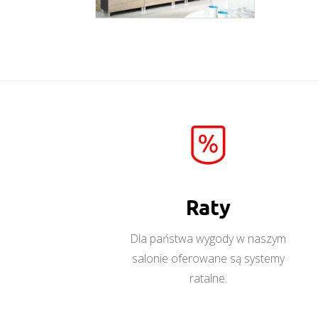
wiąz
Więcej
Raty
Dla państwa wygody w naszym
salonie oferowane są systemy
ratalne.