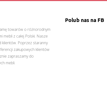
Polub nas na FB
ą gamę towarów o różnorodnym
 mebli z całej Polski. Nasze
 klientów. Poprzez staranny
referencji zakupowych klientów
cznie zapraszamy do
ch mebli.