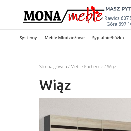

MASZ PYT
Rawicz 607 
Góra 697 1
Systemy
Meble Młodzieżowe
Sypialnie/Łóżka
Strona główna
/
Meble Kuchenne
/ Wiąz
Wiąz