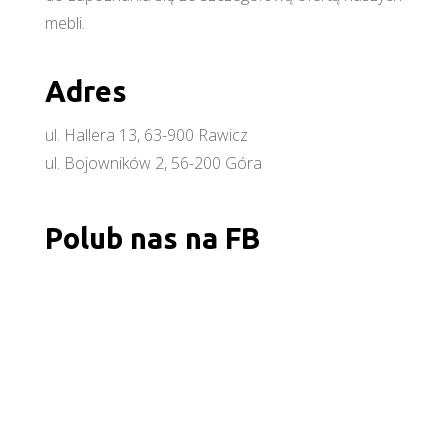
mebli.
Adres
ul. Hallera 13, 63-900 Rawicz
ul. Bojowników 2, 56-200 Góra
Polub nas na FB