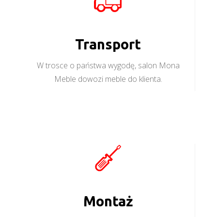
Transport
W trosce o państwa wygodę, salon Mona
Meble dowozi meble do klienta.
Montaż