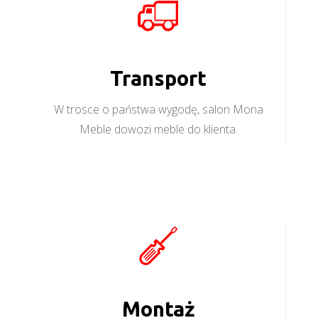
Transport
W trosce o państwa wygodę, salon Mona
Meble dowozi meble do klienta.
Montaż