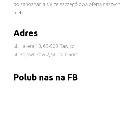
do zapoznania się ze szczegółową ofertą naszych
mebli.
Adres
ul. Hallera 13, 63-900 Rawicz
ul. Bojowników 2, 56-200 Góra
Polub nas na FB