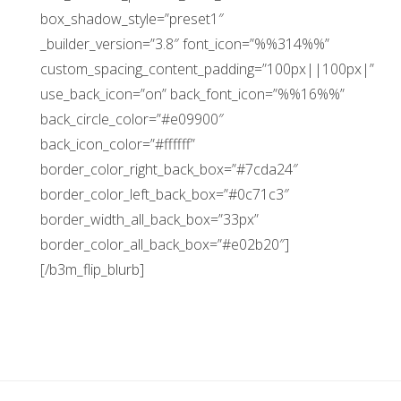
box_shadow_style=”preset1″
_builder_version=”3.8″ font_icon=”%%314%%”
custom_spacing_content_padding=”100px||100px|”
use_back_icon=”on” back_font_icon=”%%16%%”
back_circle_color=”#e09900″
back_icon_color=”#ffffff”
border_color_right_back_box=”#7cda24″
border_color_left_back_box=”#0c71c3″
border_width_all_back_box=”33px”
border_color_all_back_box=”#e02b20″]
[/b3m_flip_blurb]