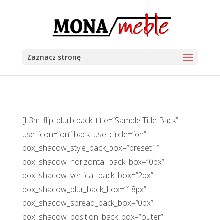
Zaznacz stronę
[b3m_flip_blurb back_title=”Sample Title Back”
use_icon=”on” back_use_circle=”on”
box_shadow_style_back_box=”preset1″
box_shadow_horizontal_back_box=”0px”
box_shadow_vertical_back_box=”2px”
box_shadow_blur_back_box=”18px”
box_shadow_spread_back_box=”0px”
box_shadow_position_back_box=”outer”