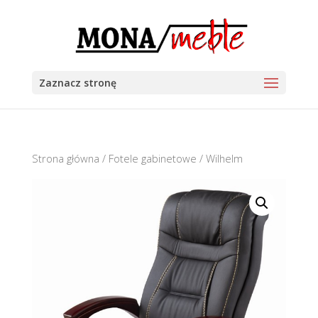
Zaznacz stronę
Strona główna
/
Fotele gabinetowe
/ Wilhelm