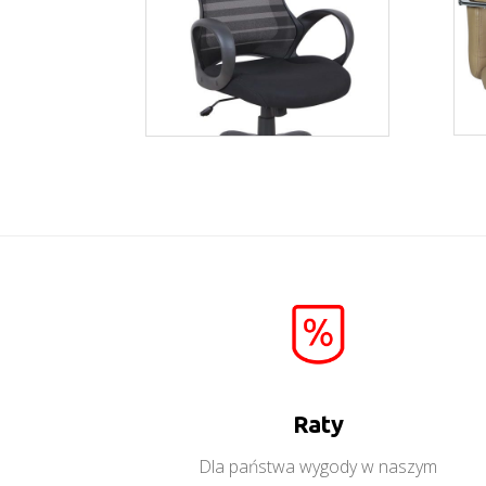
Fisher
Więcej
Raty
Dla państwa wygody w naszym