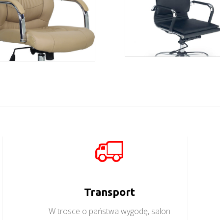
Mantus
Algos
Więcej
Więcej
Transport
W trosce o państwa wygodę, salon