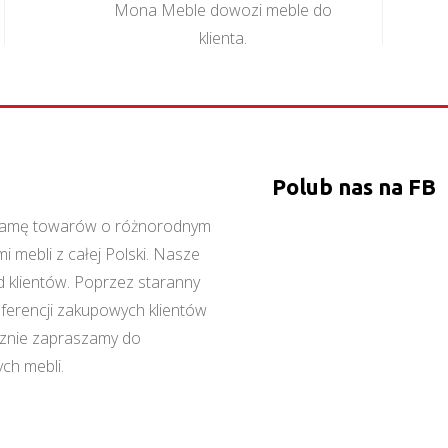
Mona Meble dowozi meble do
klienta.
Polub nas na FB
ą gamę towarów o różnorodnym
 mebli z całej Polski. Nasze
 klientów. Poprzez staranny
referencji zakupowych klientów
cznie zapraszamy do
ch mebli.