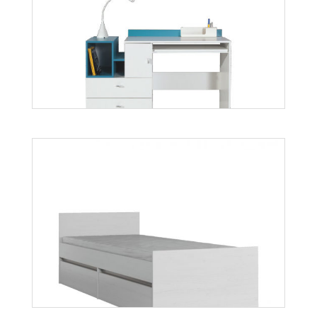
Mati R4S
Więcej
Mobi MO11
Więcej