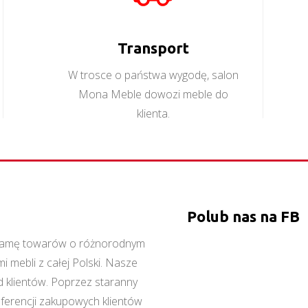
Transport
W trosce o państwa wygodę, salon
Mona Meble dowozi meble do
klienta.
Polub nas na FB
ą gamę towarów o różnorodnym
 mebli z całej Polski. Nasze
 klientów. Poprzez staranny
referencji zakupowych klientów