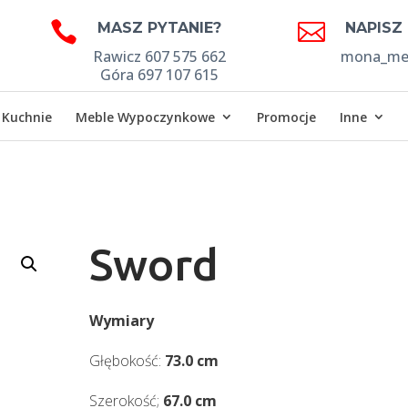


MASZ PYTANIE?
NAPISZ
Rawicz 607 575 662
mona_meb
Góra 697 107 615
Kuchnie
Meble Wypoczynkowe
Promocje
Inne
Sword
Wymiary
Głębokość:
73.0 cm
Szerokość;
67.0 cm