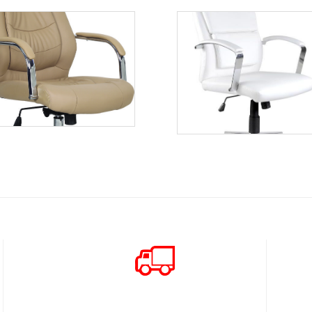
Algos
Aurelius
Więcej
Więcej