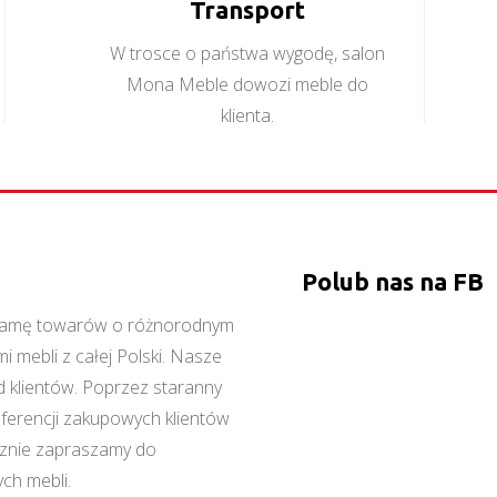
Transport
W trosce o państwa wygodę, salon
Mona Meble dowozi meble do
klienta.
Polub nas na FB
ą gamę towarów o różnorodnym
 mebli z całej Polski. Nasze
 klientów. Poprzez staranny
referencji zakupowych klientów
cznie zapraszamy do
ch mebli.