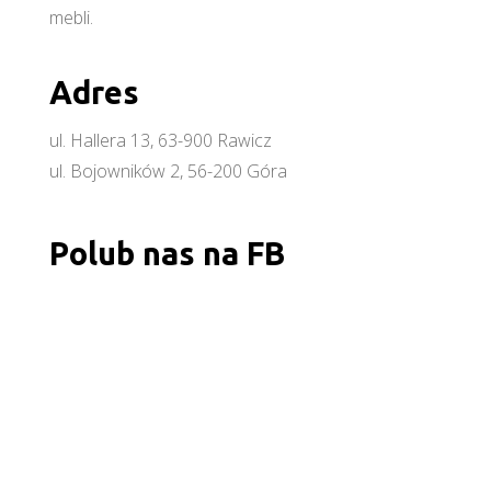
mebli.
Adres
ul. Hallera 13, 63-900 Rawicz
ul. Bojowników 2, 56-200 Góra
Polub nas na FB