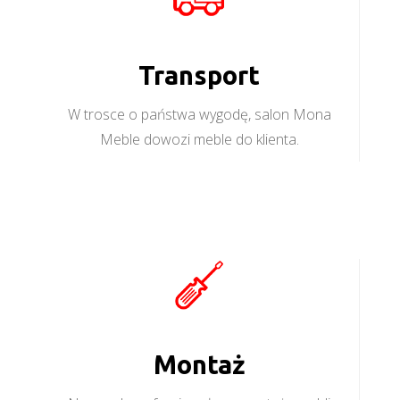
Transport
W trosce o państwa wygodę, salon Mona
Meble dowozi meble do klienta.
Montaż