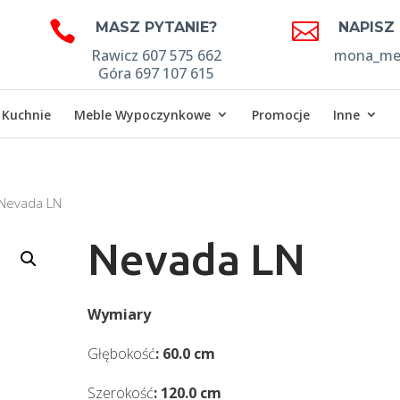


MASZ PYTANIE?
NAPISZ
Rawicz 607 575 662
mona_meb
Góra 697 107 615
Kuchnie
Meble Wypoczynkowe
Promocje
Inne
Nevada LN
Nevada LN
Wymiary
Głębokość
: 60.0 cm
Szerokość
: 120.0 cm