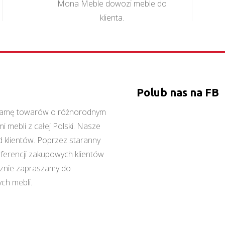
Mona Meble dowozi meble do
klienta.
Polub nas na FB
ą gamę towarów o różnorodnym
 mebli z całej Polski. Nasze
 klientów. Poprzez staranny
referencji zakupowych klientów
cznie zapraszamy do
ch mebli.