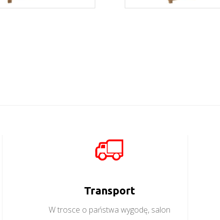
Nevada RTV
Nevada W1D
Więcej
Więcej
Transport
W trosce o państwa wygodę, salon