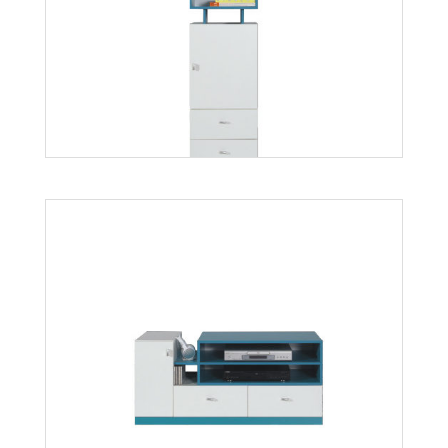
Mati S2D
Więcej
Mobi MO8
Więcej