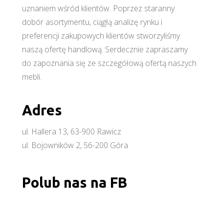
uznaniem wśród klientów. Poprzez staranny
dobór asortymentu, ciągłą analizę rynku i
preferencji zakupowych klientów stworzyliśmy
naszą ofertę handlową. Serdecznie zapraszamy
do zapoznania się ze szczegółową ofertą naszych
mebli.
Adres
ul. Hallera 13, 63-900 Rawicz
ul. Bojowników 2, 56-200 Góra
Polub nas na FB