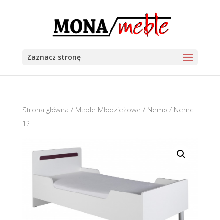
Zaznacz stronę
Strona główna
/
Meble Młodzieżowe
/
Nemo
/ Nemo
12