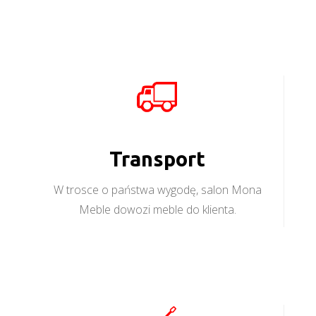
Transport
W trosce o państwa wygodę, salon Mona
Meble dowozi meble do klienta.