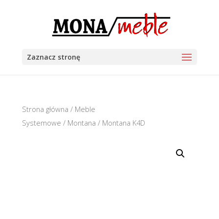
Zaznacz stronę
Strona główna
/
Meble
Systemowe
/
Montana
/ Montana K4D