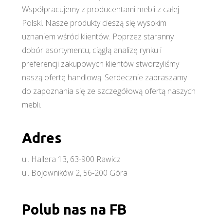
Współpracujemy z producentami mebli z całej
Polski. Nasze produkty cieszą się wysokim
uznaniem wśród klientów. Poprzez staranny
dobór asortymentu, ciągłą analizę rynku i
preferencji zakupowych klientów stworzyliśmy
naszą ofertę handlową. Serdecznie zapraszamy
do zapoznania się ze szczegółową ofertą naszych
mebli.
Adres
ul. Hallera 13, 63-900 Rawicz
ul. Bojowników 2, 56-200 Góra
Polub nas na FB