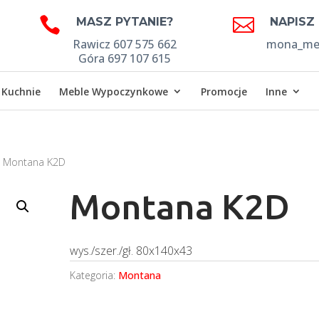


MASZ PYTANIE?
NAPISZ
Rawicz 607 575 662
mona_meb
Góra 697 107 615
Kuchnie
Meble Wypoczynkowe
Promocje
Inne
 Montana K2D
Montana K2D
wys./szer./gł. 80x140x43
Kategoria:
Montana