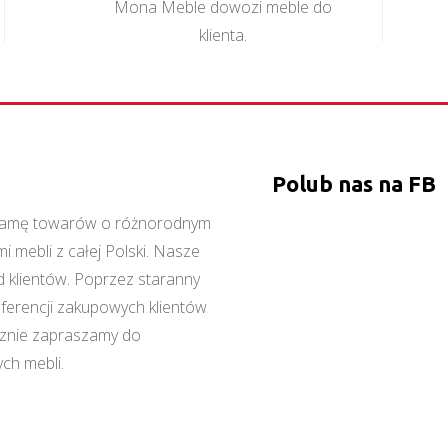
Mona Meble dowozi meble do
klienta.
Polub nas na FB
ą gamę towarów o różnorodnym
 mebli z całej Polski. Nasze
 klientów. Poprzez staranny
referencji zakupowych klientów
cznie zapraszamy do
ch mebli.