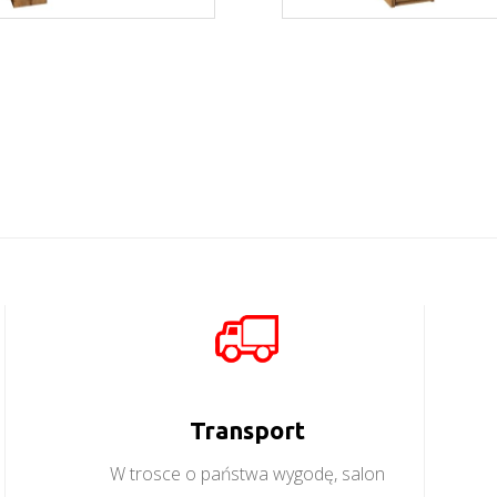
Montana L2
Montana S1D
Więcej
Więcej
Transport
W trosce o państwa wygodę, salon