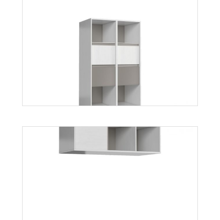
Mobi MO4
Więcej
Mati R4S
Więcej