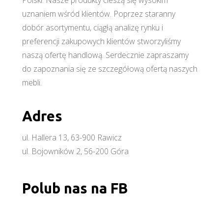
Polski. Nasze produkty cieszą się wysokim
uznaniem wśród klientów. Poprzez staranny
dobór asortymentu, ciągłą analizę rynku i
preferencji zakupowych klientów stworzyliśmy
naszą ofertę handlową. Serdecznie zapraszamy
do zapoznania się ze szczegółową ofertą naszych
mebli.
Adres
ul. Hallera 13, 63-900 Rawicz
ul. Bojowników 2, 56-200 Góra
Polub nas na FB