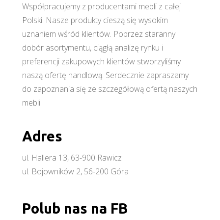
Współpracujemy z producentami mebli z całej
Polski. Nasze produkty cieszą się wysokim
uznaniem wśród klientów. Poprzez staranny
dobór asortymentu, ciągłą analizę rynku i
preferencji zakupowych klientów stworzyliśmy
naszą ofertę handlową. Serdecznie zapraszamy
do zapoznania się ze szczegółową ofertą naszych
mebli.
Adres
ul. Hallera 13, 63-900 Rawicz
ul. Bojowników 2, 56-200 Góra
Polub nas na FB