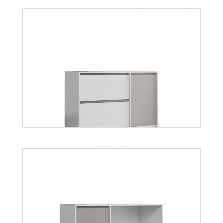
Mati R1S
Więcej
Mati K1D