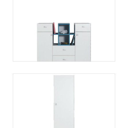
Mati N2D
Więcej