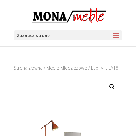
Zaznacz stronę
Strona główna
/
Meble Młodzieżowe
/ Labirynt LA18