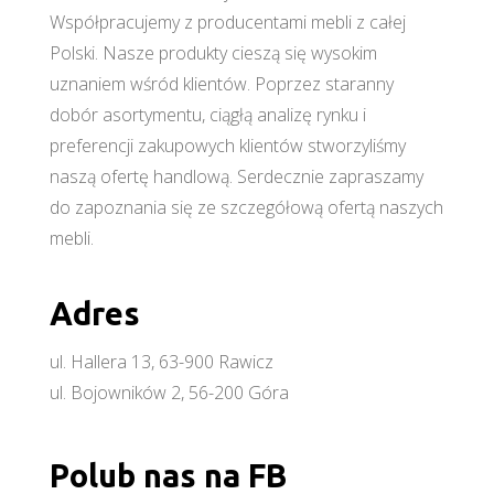
Współpracujemy z producentami mebli z całej
Polski. Nasze produkty cieszą się wysokim
uznaniem wśród klientów. Poprzez staranny
dobór asortymentu, ciągłą analizę rynku i
preferencji zakupowych klientów stworzyliśmy
naszą ofertę handlową. Serdecznie zapraszamy
do zapoznania się ze szczegółową ofertą naszych
mebli.
Adres
ul. Hallera 13, 63-900 Rawicz
ul. Bojowników 2, 56-200 Góra
Polub nas na FB