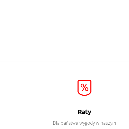
Mati W1
Więcej
Raty
Dla państwa wygody w naszym