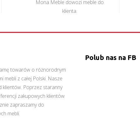
Mona Meble dowozi meble do
klienta.
Polub nas na FB
ą gamę towarów o różnorodnym
 mebli z całej Polski. Nasze
 klientów. Poprzez staranny
referencji zakupowych klientów
cznie zapraszamy do
ch mebli.