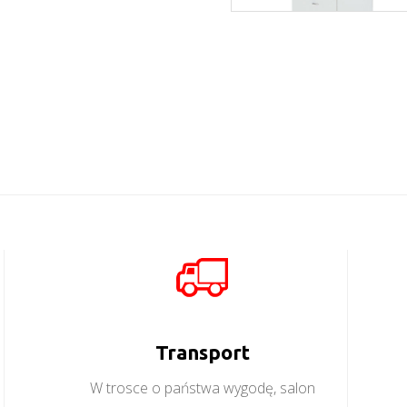
Mati S1D
Więcej
Mobi MO9
Więcej
Transport
W trosce o państwa wygodę, salon