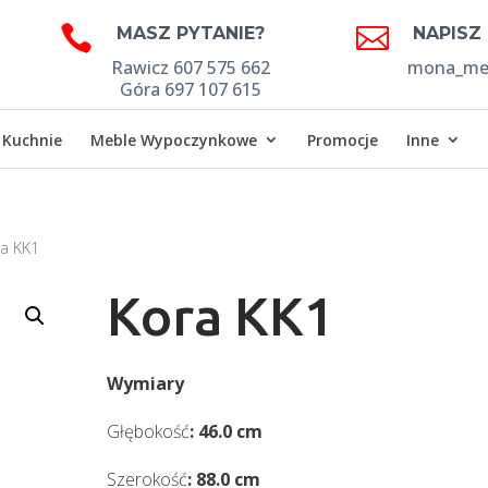


MASZ PYTANIE?
NAPISZ
Rawicz 607 575 662
mona_meb
Góra 697 107 615
Kuchnie
Meble Wypoczynkowe
Promocje
Inne
ra KK1
Kora KK1
Wymiary
Głębokość
: 46.0 cm
Szerokość
: 88.0 cm