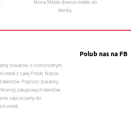
Mona Meble dowozi meble do
klienta.
Polub nas na FB
ą gamę towarów o różnorodnym
 mebli z całej Polski. Nasze
 klientów. Poprzez staranny
referencji zakupowych klientów
cznie zapraszamy do
ch mebli.