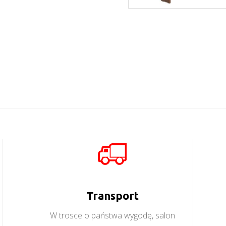
Kora KRZ1
Więcej
Kora Ława KL
Więcej
Transport
W trosce o państwa wygodę, salon