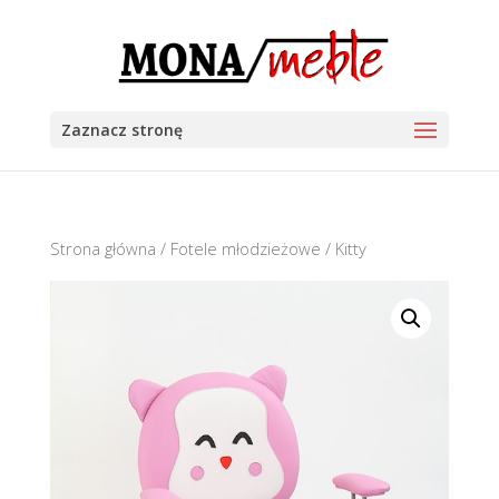
Zaznacz stronę
Strona główna
/
Fotele młodzieżowe
/ Kitty