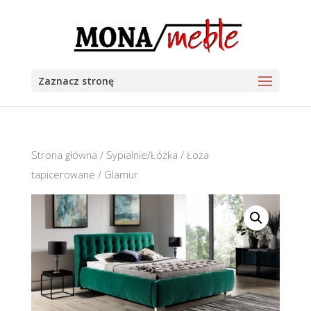
Zaznacz stronę
Strona główna
/
Sypialnie/Łóżka
/
Łoża
tapicerowane
/ Glamur