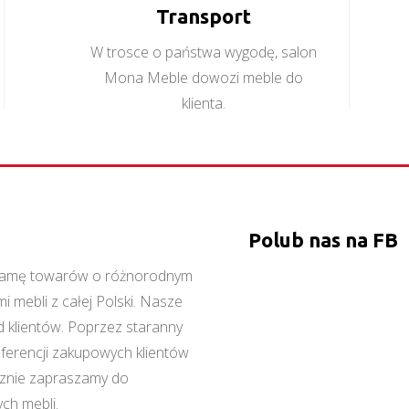
Transport
W trosce o państwa wygodę, salon
Mona Meble dowozi meble do
klienta.
Polub nas na FB
ą gamę towarów o różnorodnym
 mebli z całej Polski. Nasze
 klientów. Poprzez staranny
referencji zakupowych klientów
cznie zapraszamy do
ch mebli.