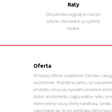
Raty
Dla państwa wygody w naszym
salonie oferowane są systemy
ratalne.
Oferta
W naszej ofercie znajdziecie Państwo cał
wzornictwie. Współpracujemy z producentami
produkty cieszą się wysokim uznaniem wśród
dobór asortymentu, ciągłą analizę rynku i p
stworzyliśmy naszą ofertę handlową. Serde
zapoznania się ze szczegółową ofertą naszy