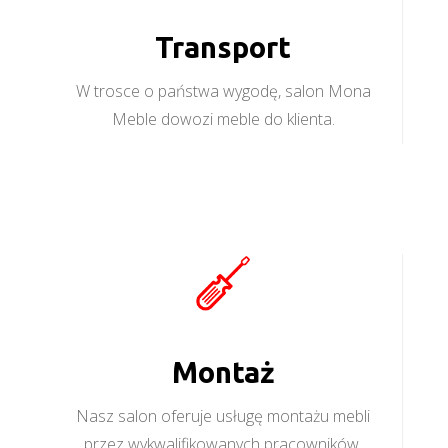
Transport
W trosce o państwa wygodę, salon Mona
Meble dowozi meble do klienta.
Montaż
Nasz salon oferuje usługę montażu mebli
przez wykwalifikowanych pracowników.