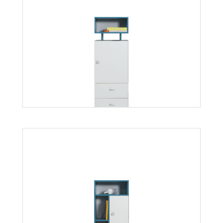
Mati K2S
Więcej