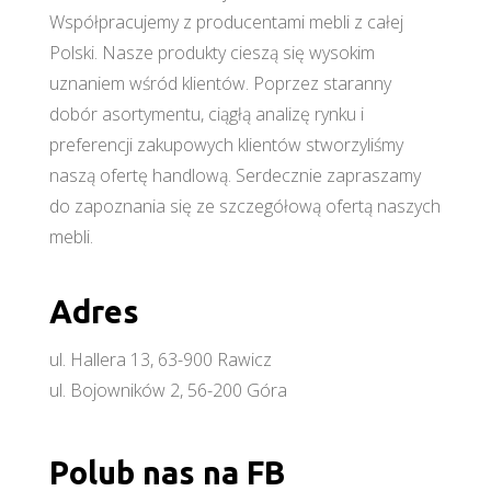
Współpracujemy z producentami mebli z całej
Polski. Nasze produkty cieszą się wysokim
uznaniem wśród klientów. Poprzez staranny
dobór asortymentu, ciągłą analizę rynku i
preferencji zakupowych klientów stworzyliśmy
naszą ofertę handlową. Serdecznie zapraszamy
do zapoznania się ze szczegółową ofertą naszych
mebli.
Adres
ul. Hallera 13, 63-900 Rawicz
ul. Bojowników 2, 56-200 Góra
Polub nas na FB