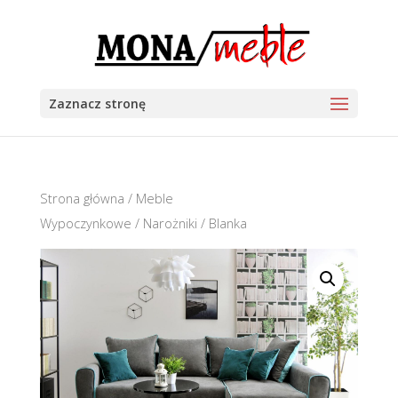
Zaznacz stronę
Strona główna
/
Meble
Wypoczynkowe
/
Narożniki
/ Blanka