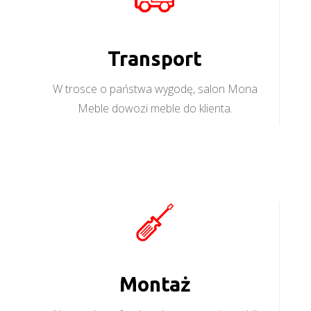
Transport
W trosce o państwa wygodę, salon Mona
Meble dowozi meble do klienta.
Montaż