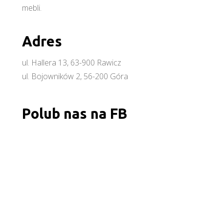
mebli.
Adres
ul. Hallera 13, 63-900 Rawicz
ul. Bojowników 2, 56-200 Góra
Polub nas na FB