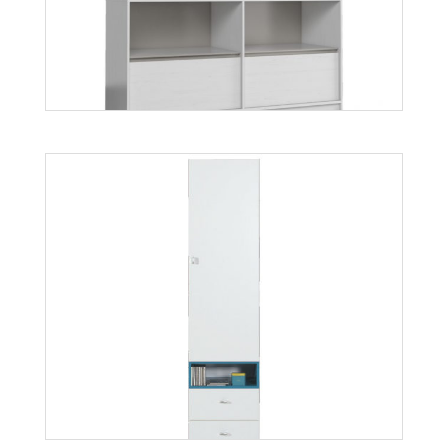
Mobi MO8
Więcej
Mati K2S
Więcej