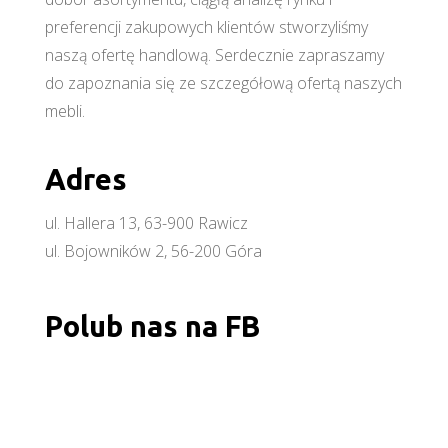
preferencji zakupowych klientów stworzyliśmy
naszą ofertę handlową. Serdecznie zapraszamy
do zapoznania się ze szczegółową ofertą naszych
mebli.
Adres
ul. Hallera 13, 63-900 Rawicz
ul. Bojowników 2, 56-200 Góra
Polub nas na FB