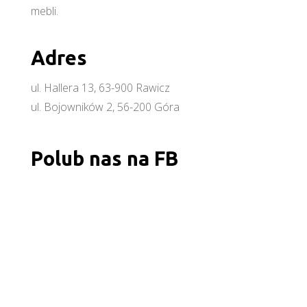
mebli.
Adres
ul. Hallera 13, 63-900 Rawicz
ul. Bojowników 2, 56-200 Góra
Polub nas na FB