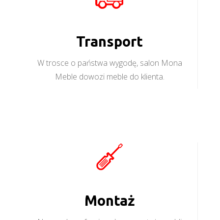
Transport
W trosce o państwa wygodę, salon Mona
Meble dowozi meble do klienta.
Montaż