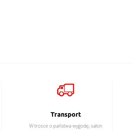
Baltica 10S
Baltica 20
Więcej
Więcej
Transport
W trosce o państwa wygodę, salon