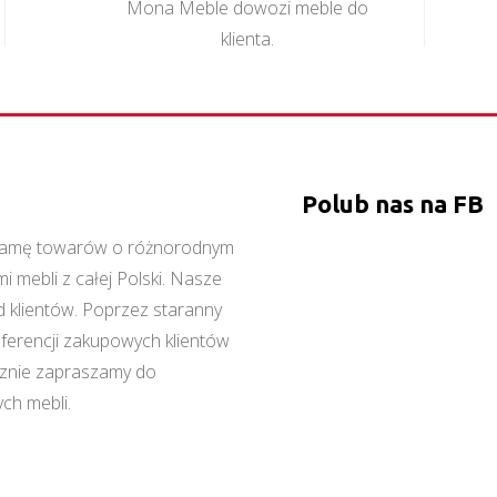
Mona Meble dowozi meble do
klienta.
Polub nas na FB
ą gamę towarów o różnorodnym
 mebli z całej Polski. Nasze
 klientów. Poprzez staranny
referencji zakupowych klientów
cznie zapraszamy do
ch mebli.