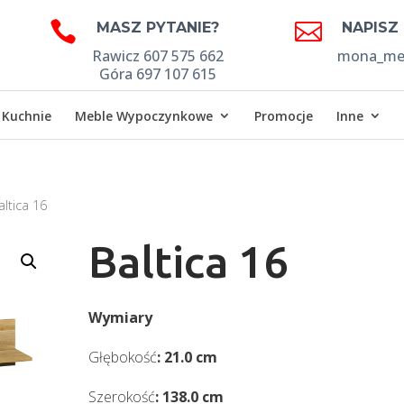


MASZ PYTANIE?
NAPISZ
Rawicz 607 575 662
mona_meb
Góra 697 107 615
Kuchnie
Meble Wypoczynkowe
Promocje
Inne
altica 16
Baltica 16
Wymiary
Głębokość
: 21.0 cm
Szerokość
: 138.0 cm