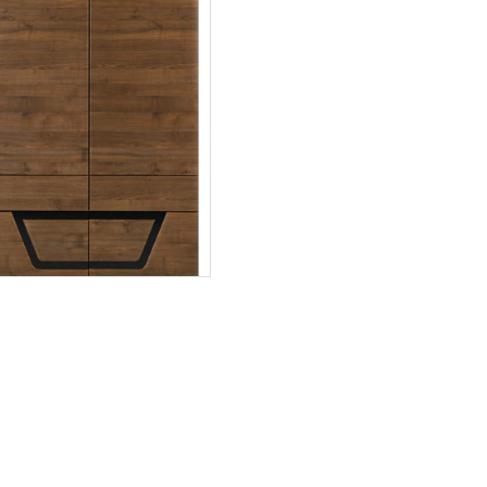
Tes TS4
Więcej