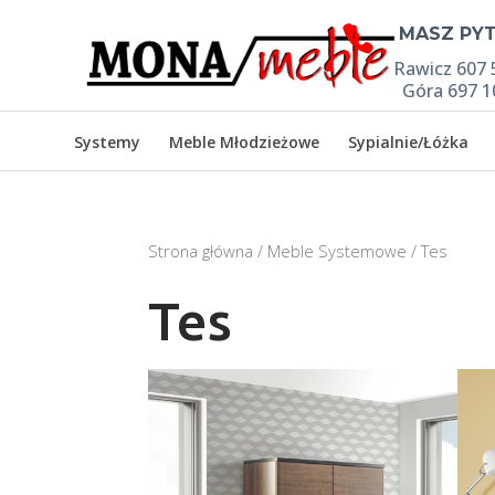

MASZ PYT
Rawicz 607 
Góra 697 1
Systemy
Meble Młodzieżowe
Sypialnie/Łóżka
Strona główna
/
Meble Systemowe
/ Tes
Tes