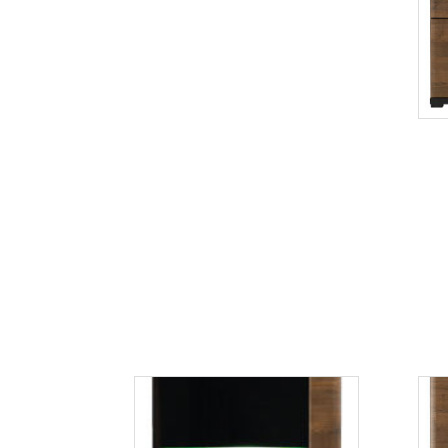
Tes TS2
Więcej