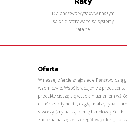
Raty
Tes TS5
Więcej
Dla państwa wygody w naszym
salonie oferowane są systemy
ratalne.
Oferta
W naszej ofercie znajdziecie Państwo cał
wzornictwie. Współpracujemy z producentami
produkty cieszą się wysokim uznaniem wśród
dobór asortymentu, ciągłą analizę rynku i p
stworzyliśmy naszą ofertę handlową. Serde
zapoznania się ze szczegółową ofertą naszy