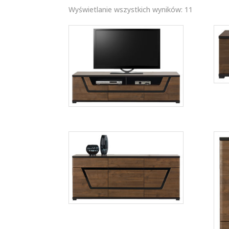
Wyświetlanie wszystkich wyników: 11
Tes TS1
Więcej