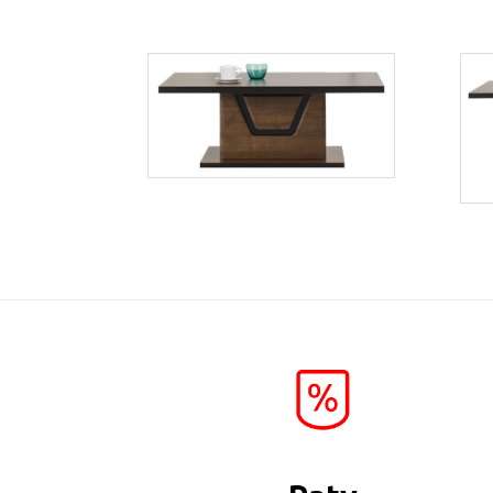
Tes TS8
Więcej