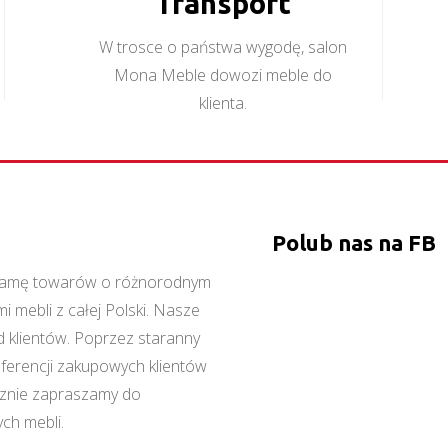
Transport
W trosce o państwa wygodę, salon
Mona Meble dowozi meble do
klienta.
Polub nas na FB
ą gamę towarów o różnorodnym
 mebli z całej Polski. Nasze
 klientów. Poprzez staranny
referencji zakupowych klientów
cznie zapraszamy do
ch mebli.