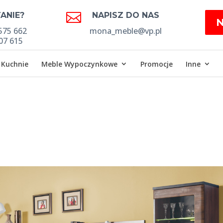

ANIE?
NAPISZ DO NAS
575 662
mona_meble@vp.pl
07 615
Kuchnie
Meble Wypoczynkowe
Promocje
Inne