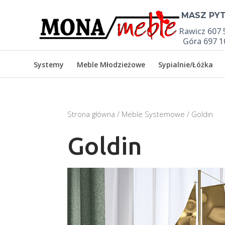

MASZ PYT
Rawicz 607 
Góra 697 1
Systemy
Meble Młodzieżowe
Sypialnie/Łóżka
Strona główna
/
Meble Systemowe
/ Goldin
Goldin