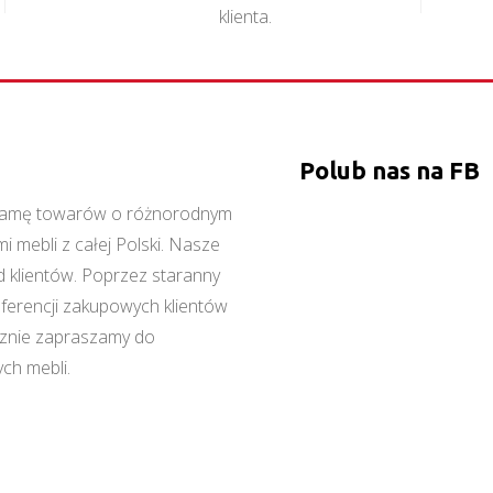
klienta.
Polub nas na FB
ą gamę towarów o różnorodnym
 mebli z całej Polski. Nasze
 klientów. Poprzez staranny
referencji zakupowych klientów
cznie zapraszamy do
ch mebli.