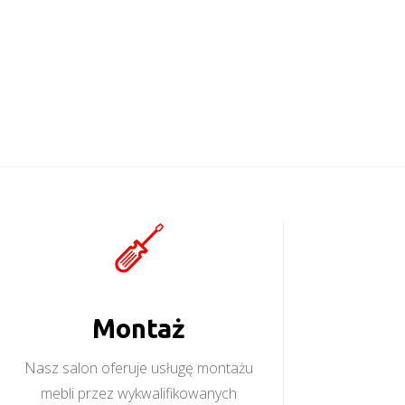
Montaż
Nasz salon oferuje usługę montażu
mebli przez wykwalifikowanych