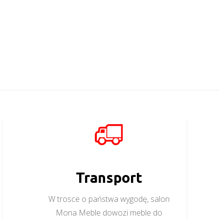
Transport
W trosce o państwa wygodę, salon
Mona Meble dowozi meble do