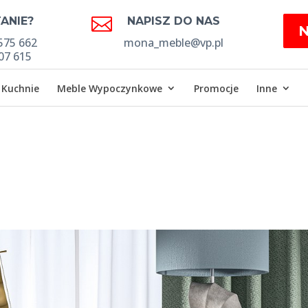

ANIE?
NAPISZ DO NAS
575 662
mona_meble@vp.pl
07 615
Kuchnie
Meble Wypoczynkowe
Promocje
Inne