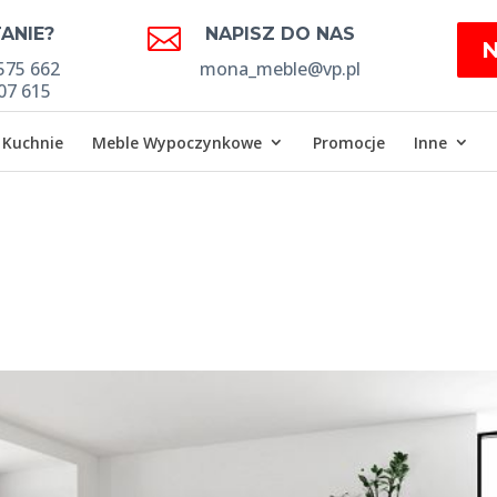

ANIE?
NAPISZ DO NAS
575 662
mona_meble@vp.pl
07 615
Kuchnie
Meble Wypoczynkowe
Promocje
Inne