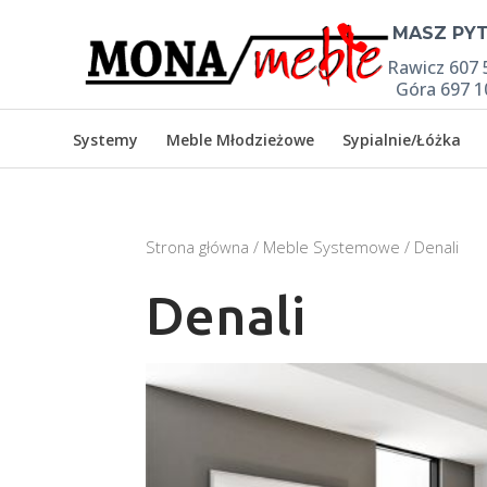

MASZ PYT
Rawicz 607 
Góra 697 1
Systemy
Meble Młodzieżowe
Sypialnie/Łóżka
Strona główna
/
Meble Systemowe
/ Denali
Denali