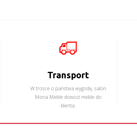
Transport
W trosce o państwa wygodę, salon
Mona Meble dowozi meble do
klienta.