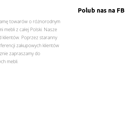
Polub nas na FB
ą gamę towarów o różnorodnym
 mebli z całej Polski. Nasze
 klientów. Poprzez staranny
referencji zakupowych klientów
cznie zapraszamy do
ch mebli.