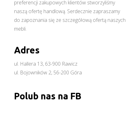
preferencji zakupowych klientów stworzyliśmy
naszą ofertę handlową. Serdecznie zapraszamy
do zapoznania się ze szczegółową ofertą naszych
mebli.
Adres
ul. Hallera 13, 63-900 Rawicz
ul. Bojowników 2, 56-200 Góra
Polub nas na FB