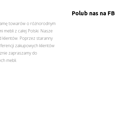
Polub nas na FB
ą gamę towarów o różnorodnym
 mebli z całej Polski. Nasze
 klientów. Poprzez staranny
referencji zakupowych klientów
cznie zapraszamy do
ch mebli.