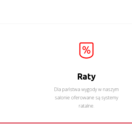
WiśniaScandic/szara
patyna
Więcej
Raty
Dla państwa wygody w naszym
salonie oferowane są systemy
ratalne.