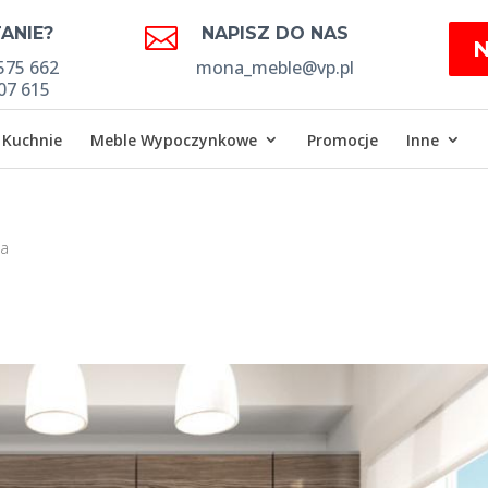

ANIE?
NAPISZ DO NAS
575 662
mona_meble@vp.pl
07 615
Kuchnie
Meble Wypoczynkowe
Promocje
Inne
na
a