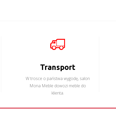
Transport
W trosce o państwa wygodę, salon
Mona Meble dowozi meble do
klienta.