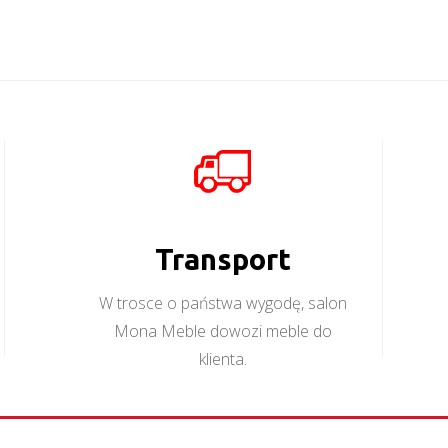
Transport
W trosce o państwa wygodę, salon
Mona Meble dowozi meble do
klienta.