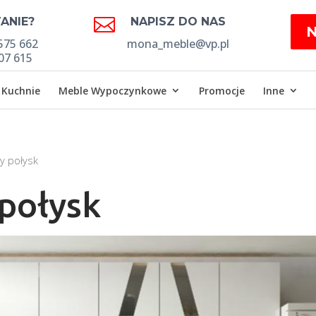

ANIE?
NAPISZ DO NAS
575 662
mona_meble@vp.pl
07 615
Kuchnie
Meble Wypoczynkowe
Promocje
Inne
y połysk
połysk