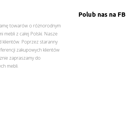
Polub nas na FB
ą gamę towarów o różnorodnym
 mebli z całej Polski. Nasze
 klientów. Poprzez staranny
referencji zakupowych klientów
cznie zapraszamy do
ch mebli.