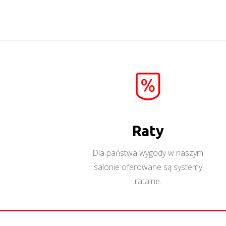
sonoma biały połysk
Więcej
Raty
Dla państwa wygody w naszym
salonie oferowane są systemy
ratalne.