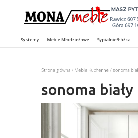

MASZ PYT
Rawicz 607 
Góra 697 1
Systemy
Meble Młodzieżowe
Sypialnie/Łóżka
Strona główna
/
Meble Kuchenne
/ sonoma biał
sonoma biały 