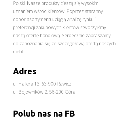
Polski. Nasze produkty cieszą się wysokim
uznaniem wśród klientów. Poprzez staranny
dobór asortymentu, ciągłą analizę rynku i
preferencji zakupowych klientów stworzyliśmy
naszą ofertę handlową. Serdecznie zapraszamy
do zapoznania się ze szczegółową ofertą naszych
mebli.
Adres
ul. Hallera 13, 63-900 Rawicz
ul. Bojowników 2, 56-200 Góra
Polub nas na FB