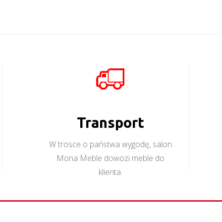
Transport
W trosce o państwa wygodę, salon
Mona Meble dowozi meble do
klienta.