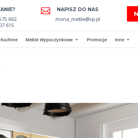

ANIE?
NAPISZ DO NAS
575 662
mona_meble@vp.pl
07 615
Kuchnie
Meble Wypoczynkowe
Promocje
Inne
v